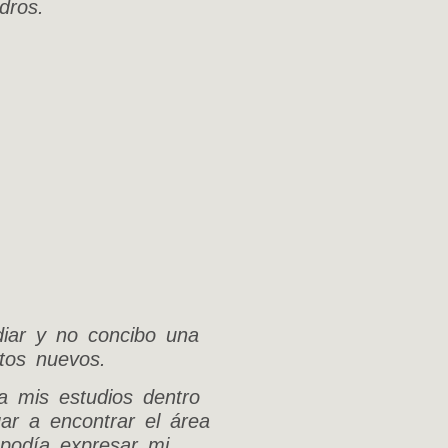
dros.
iar y no concibo una
ntos nuevos.
a mis estudios dentro
gar a encontrar el área
 podía expresar mi