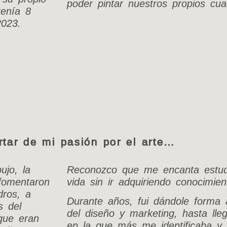
poder pintar nuestros propios cua
tenía 8
2023.
rtar de mi pasión por el arte…
ujo, la
Reconozco que me encanta estud
 fomentaron
vida sin ir adquiriendo conocimie
ros, a
Durante años, fui dándole forma 
s del
del diseño y marketing, hasta lle
que eran
en la que más me identificaba y